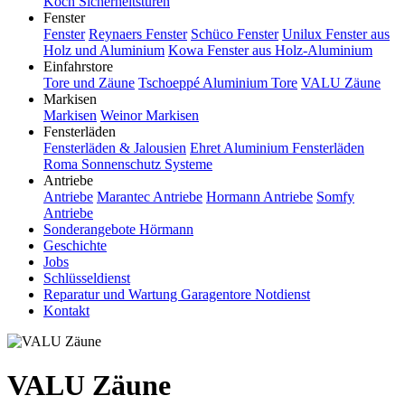
Koch Sicherheitstüren
Fenster
Fenster
Reynaers Fenster
Schüco Fenster
Unilux Fenster aus
Holz und Aluminium
Kowa Fenster aus Holz-Aluminium
Einfahrstore
Tore und Zäune
Tschoeppé Aluminium Tore
VALU Zäune
Markisen
Markisen
Weinor Markisen
Fensterläden
Fensterläden & Jalousien
Ehret Aluminium Fensterläden
Roma Sonnenschutz Systeme
Antriebe
Antriebe
Marantec Antriebe
Hormann Antriebe
Somfy
Antriebe
Sonderangebote Hörmann
Geschichte
Jobs
Schlüsseldienst
Reparatur und Wartung Garagentore Notdienst
Kontakt
VALU Zäune